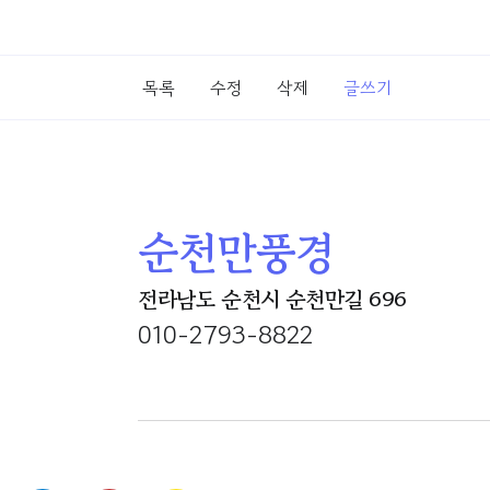
목록
수정
삭제
글쓰기
순천만풍경
전라남도 순천시 순천만길 696
010-2793-8822