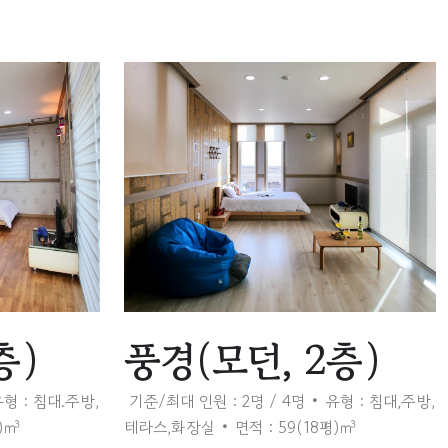
층)
풍경(모던, 2층)
형 : 침대.주방,
기준/최대 인원 : 2명 / 4명
유형 : 침대,주방,
평)㎥
테라스,화장실
면적 : 59(18평)㎥