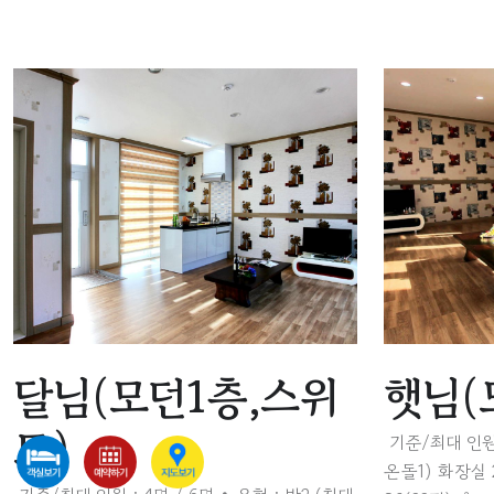
달님(모던1층,스위
햇님(
트)
기준/최대 인원 
온돌1) 화장실 