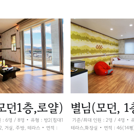
모던1층,로얄)
별님(모던, 1
: 6명 / 8명
유형 : 방2(침대1
기준/최대 인원 : 2명 / 4명
유
2, 거실, 주방, 테라스
면적 :
테라스,화장실
면적 : 46(14