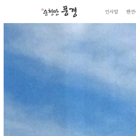
인사말
펜션